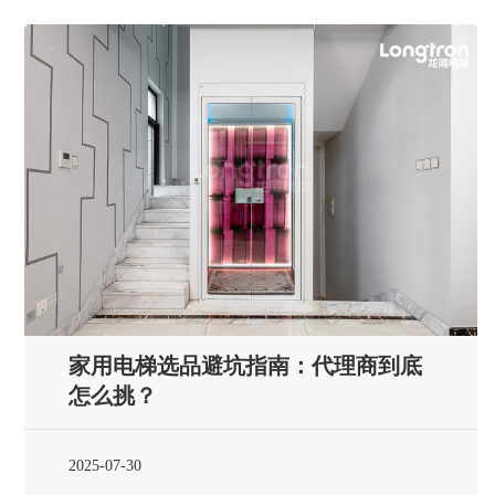
家用电梯选品避坑指南：代理商到底
怎么挑？
2025-07-30