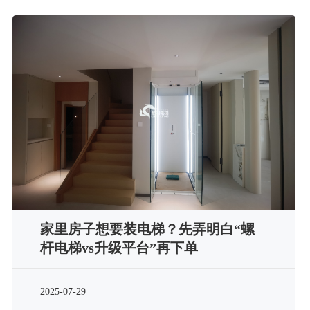
家里房子想要装电梯？先弄明白“螺
杆电梯vs升级平台”再下单
2025-07-29