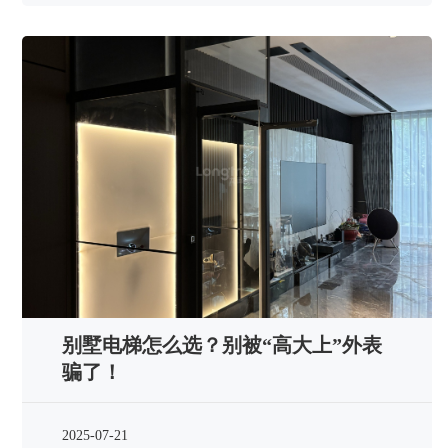
别墅电梯怎么选？别被“高大上”外表
骗了！
2025-07-21