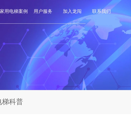
家用电梯案例
用户服务
加入龙闯
联系我们
电梯科普