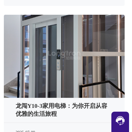
龙闯Y10-3家用电梯：为你开启从容
优雅的生活旅程