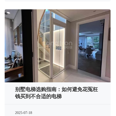
别墅电梯选购指南：如何避免花冤枉
钱买到不合适的电梯
2025-07-18