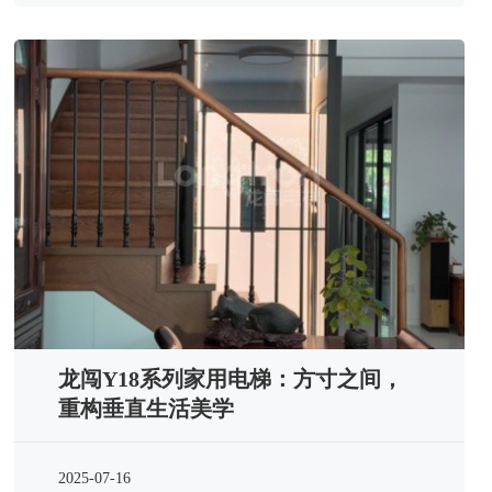
龙闯Y18系列家用电梯：方寸之间，
重构垂直生活美学
2025-07-16