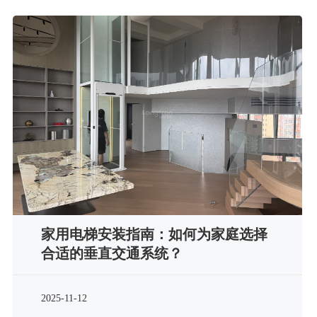
家用电梯安装指南：如何为家庭选择
合适的垂直交通系统？
2025-11-12