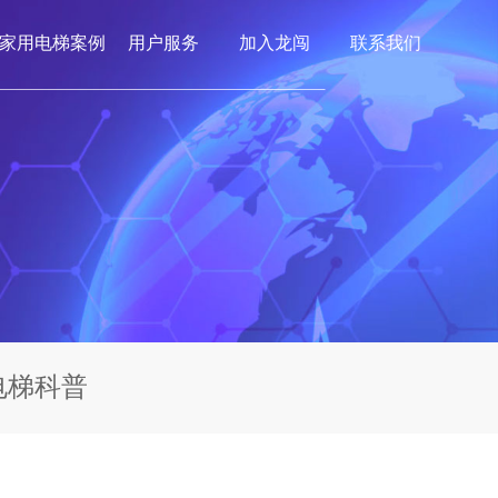
家用电梯案例
用户服务
加入龙闯
联系我们
电梯科普