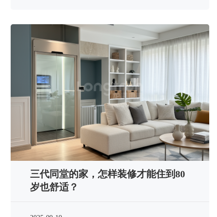
三代同堂的家，怎样装修才能住到80
岁也舒适？