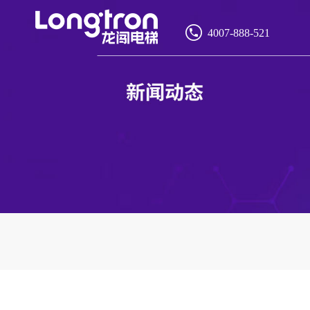
4007-888-521