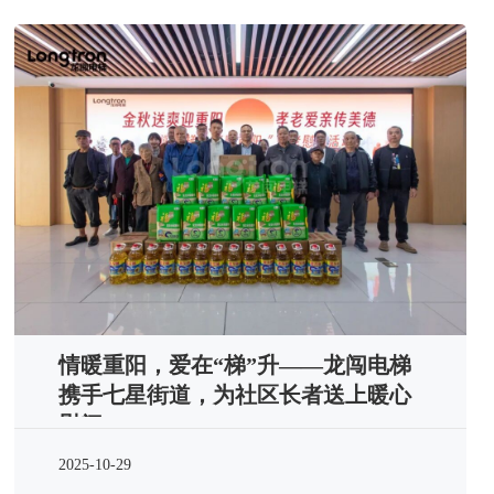
情暖重阳，爱在“梯”升——龙闯电梯
携手七星街道，为社区长者送上暖心
慰问
2025-10-29