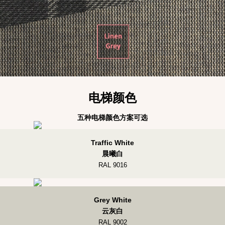
电梯颜色
五种电梯颜色方案可选
Traffic White
晨曦白
RAL 9016
Grey White
云灰白
RAL 9002