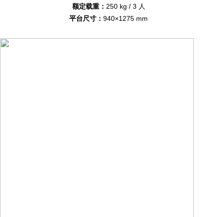
额定载重：
250 kg / 3 人
平台尺寸：
940×1275 mm