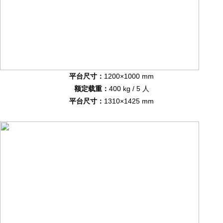
平台尺寸：
1200×1000 mm
额定载重：
400 kg / 5 人
平台尺寸：
1310×1425 mm