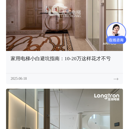
家用电梯小白避坑指南：10-20万这样花才不亏
2025-06-18