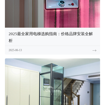
2025最全家用电梯选购指南：价格品牌安装全解
析
2025-06-13