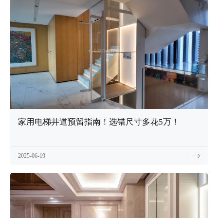
家用电梯井道预留指南！选错尺寸多花5万！
2025-06-19