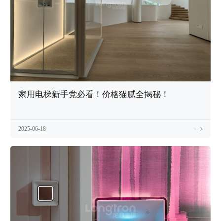
家用电梯新手党必看！价格猫腻全揭秘！
2025-06-18