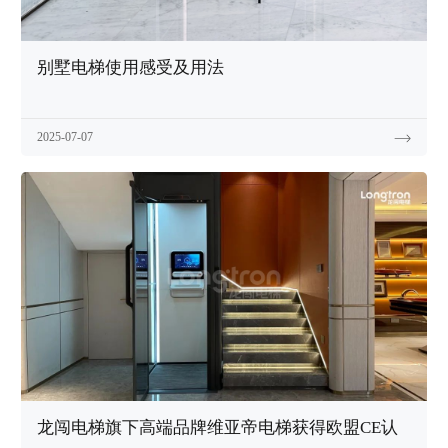
别墅电梯使用感受及用法
2025-07-07
龙闯电梯旗下高端品牌维亚帝电梯获得欧盟CE认