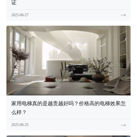
证
2025-06-27
家用电梯真的是越贵越好吗？价格高的电梯效果怎
么样？
2025-06-25