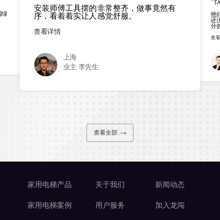
“
安装师傅工具摆的非常整齐，做事竟然有
园绿
他
序，看着着实让人感觉舒服。
还
分
查看详情
查
上海
业主 李先生
查看全部
家用电梯产品
关于我们
新闻动态
家用电梯案例
用户服务
加入龙闯