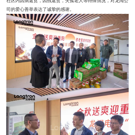
社区内因病返贫，因残返贫，失孤老人等特殊情况，对龙闯公
司的爱心善举表达了诚挚的感谢。