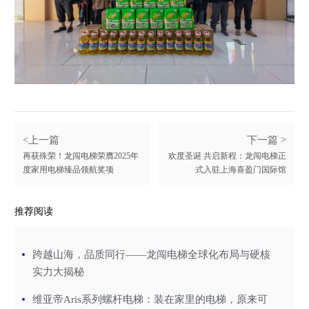
<上一篇
下一篇 >
再获殊荣！龙闯电梯荣膺2025年
欢度圣诞 共启新程：龙闯电梯正
度家用电梯臻品领航奖项
式入驻上海喜盈门国际馆
推荐阅读
跨越山海，品质同行——龙闯电梯全球化布局与硬核
实力大揭秘
维亚帝Aris系列螺杆电梯：装在家里的电梯，原来可