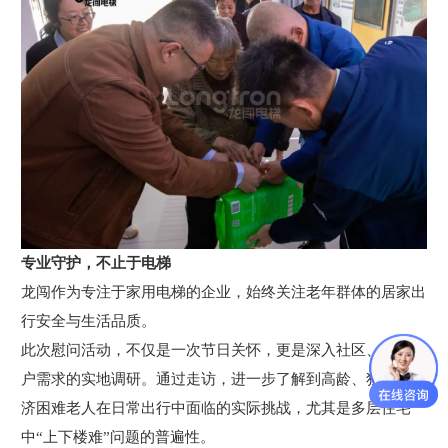
专业守护，不止于电梯
龙闯作为专注于
家用电梯
的企业，始终关注老年群体的居家出
行安全与生活品质。
此次慰问活动，不仅是一次节日关怀，更是深入社区、贴近用
户需求的实地调研。通过走访，进一步了解到高龄、独居及经
济困难老人在日常出行中面临的实际挑战，尤其是多层住宅
中“上下楼难”问题的普遍性。