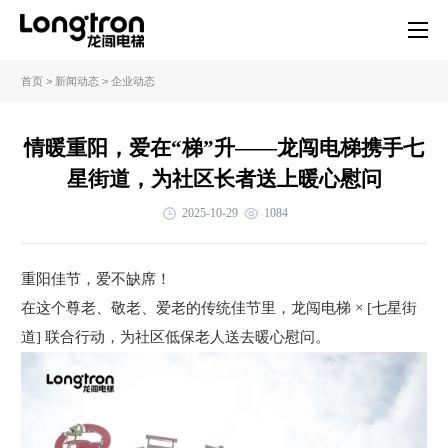
首页
>
新闻动态
>
企业动态
情暖重阳，爱在“梯”升——龙闯电梯携手七
星街道，为社区长者送上暖心慰问
2025-10-29
1084
重阳佳节，爱不缺席！
在这个尊老、敬老、爱老的传统佳节里，龙闯电梯 × [七星街
道] 联合行动，为社区低保老人送去暖心慰问。