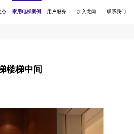
动态
家用电梯案例
用户服务
加入龙闯
联系我们
梯楼梯中间