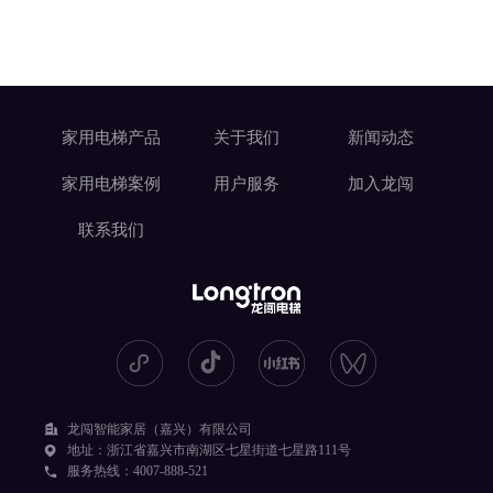
家用电梯产品
关于我们
新闻动态
家用电梯案例
用户服务
加入龙闯
联系我们
龙闯智能家居（嘉兴）有限公司
地址：浙江省嘉兴市南湖区七星街道七星路111号
服务热线：4007-888-521