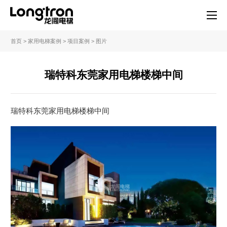
首页
>
家用电梯案例
>
项目案例
>
图片
瑞特科东莞家用电梯楼梯中间
瑞特科东莞家用电梯楼梯中间